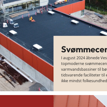
Svømmecen
I august 2024 åbnede V
topmoderne svømmecenter
varmvandsbassiner til b
tidsvarende faciliteter t
ikke mindst folkesundhede