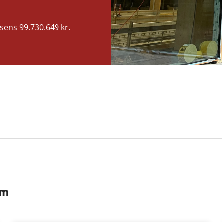
sens 99.730.649 kr.
lm