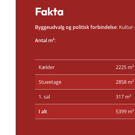
Fakta
Byggeudvalg og politisk forbindelse
: Kultur
Antal m²
:
Kælder
2225 m²
Stueetage
2858 m²
1. sal
317 m²
I alt
5399 m²